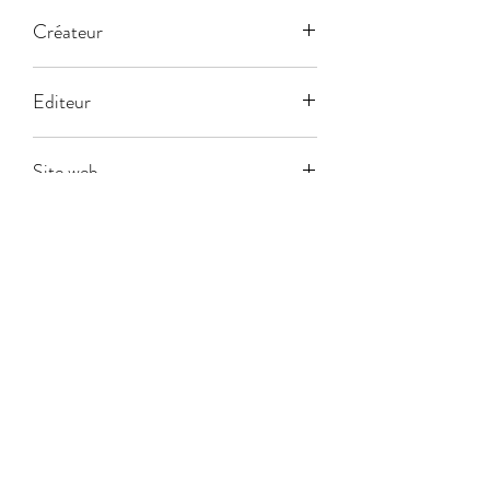
Créateur
Editeur
Playmobil 1.2.3
Site web
www.playmobil.ch
Age
1.5
Joueurs
Durée
na