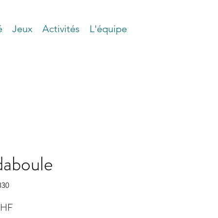
é
Jeux
Activités
L'équipe
daboule
330
Prix
CHF