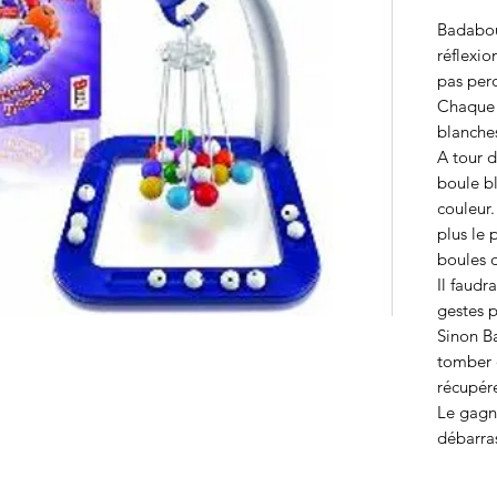
Badaboul
réflexio
pas perd
Chaque 
blanches
A tour d
boule bl
couleur.
plus le 
boules d
Il faudr
gestes p
Sinon Ba
tomber d
récupérer
Le gagna
débarras