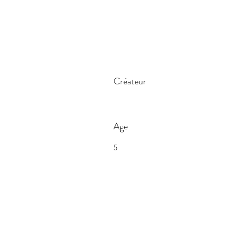
Créateur
Age
5