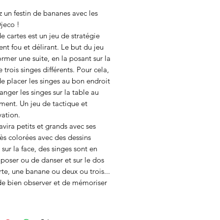
 un festin de bananes avec les 
jeco !

e cartes est un jeu de stratégie 
nt fou et délirant. Le but du jeu 
ormer une suite, en la posant sur la 
 trois singes différents. Pour cela, 
t de placer les singes au bon endroit 
anger les singes sur la table au 
ent. Un jeu de tactique et 
ation.

avira petits et grands avec ses 
rès colorées avec des dessins 
 sur la face, des singes sont en 
 poser ou de danser et sur le dos 
rte, une banane ou deux ou trois... 
de bien observer et de mémoriser