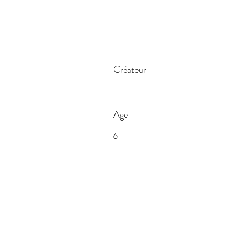
Créateur
Age
6