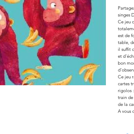
Partagez
singes D
Ce jeu d
totaleme
est de f
table, de
il suffi
et d'éch
bon mom
d'observ
Ce jeu r
cartes t
rigolos :
train de
de la ca
A vous 