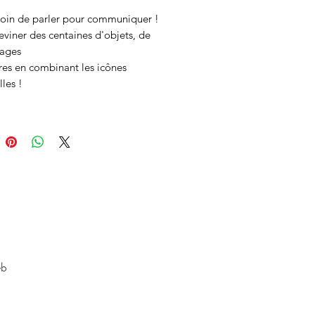
soin de parler pour communiquer !

eviner des centaines d'objets, de 
ages

tres en combinant les icônes 
lles !
eb