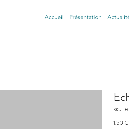
Accueil
Présentation
Actualit
Ech
SKU : E
1.50 