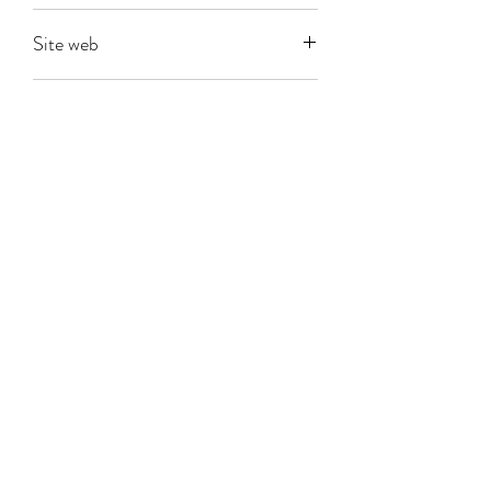
Ravensburger
Site web
Age
8
Joueurs
2-4
Durée
00:30
Venez nous retrouver sur les réseaux
sociaux
©2026 by La Chotte.