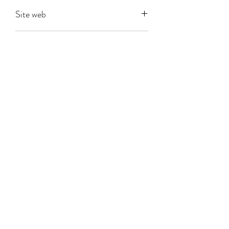
Haba
Site web
Age
6
Joueurs
2-4
Durée
00:30
Venez nous retrouver sur les réseaux
sociaux
©2026 by La Chotte.