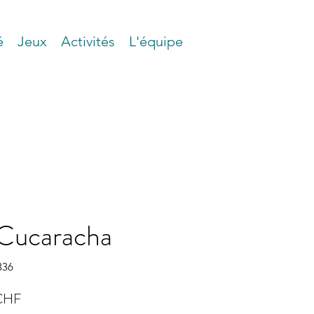
é
Jeux
Activités
L'équipe
Cucaracha
336
Prix
CHF