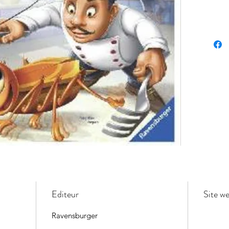
Editeur
Site w
Ravensburger