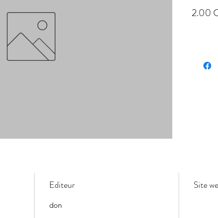
2.00 
Editeur
Site w
don