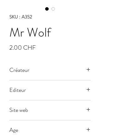
SKU : A352
Mr Wolf
Prix
2.00 CHF
Créateur
Gaëlle Picard
Editeur
Blue Orange
Site web
www.blueorangesgames.eu/fr/
Age