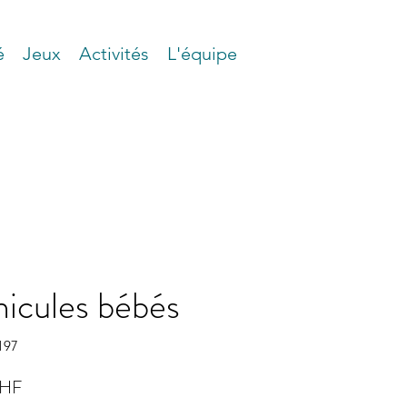
é
Jeux
Activités
L'équipe
icules bébés
197
Prix
CHF